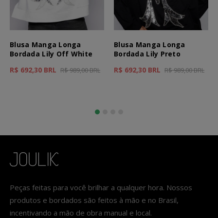
Blusa Manga Longa
Blusa Manga Longa
Bordada Lily Off White
Bordada Lily Preto
R$ 692,30 BRL
R$ 692,30 BRL
R$ 989,00 BRL
R$ 989,00 BRL
Peças feitas para você brilhar a qualquer hora. Nossos
produtos e bordados são feitos à mão e no Brasil,
incentivando a mão de obra manual e local.