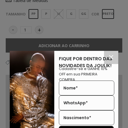
Tabela de Medidas
TAMANHO
PP
P
M
G
GG
COR
PRETO
-
+
ADICIONAR AO CARRINHO
FIQUE POR DENTRO DAS
:
,
BLOC
Blusa Colorida
NOVIDADES DA JOULIK!
Cadastre-se e GANHE 10%
OFF em sua PRIMEIRA
COMPRA.
Avise-me quando chegar!
Nome*
WhatsApp*
Nascimento*
AVISAR!