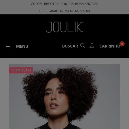
Pular
CUPOM 10% OFF 1º COMPRA: BOASCOMPRAS
para
CARRINHO DE COMPRAS
FRETE GRÁTIS ACIMA DE R$ 599,00
o
Conteúdo
0
TOGGLE
BUSCAR
CARRINHO
MENU
NAVIGATION
PROMOÇÃO